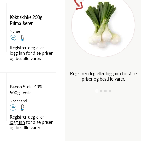
Kokt skinke 250g
Prima Jæren
Norge
Registrer deg
eller
logg inn
for å se priser
og bestille varer.
g inn
for å se
Registrer deg
eller
logg inn
for å se
e varer.
priser og bestille varer.
Bacon Stekt 43%
500g Fersk
Nederland
Registrer deg
eller
logg inn
for å se priser
og bestille varer.