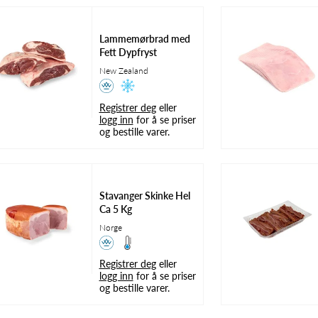
Lammemørbrad med
Fett Dypfryst
New Zealand
Registrer deg
eller
logg inn
for å se priser
og bestille varer.
 å se
Registrer deg
eller
logg inn
for å se
Registrer deg
eller
log
priser og bestille varer.
priser og bestill
Stavanger Skinke Hel
Ca 5 Kg
Norge
Registrer deg
eller
logg inn
for å se priser
og bestille varer.