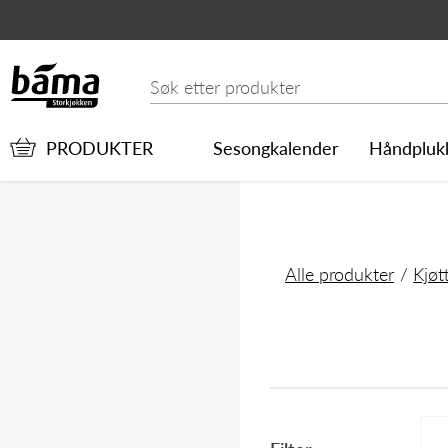
Rødt Kjøtt
Hovedinnhold
Hovedmeny
Søk etter
PRODUKTER
Sesongkalender
Håndpluk
Alle produkter
Kjøt
Hovedmeny