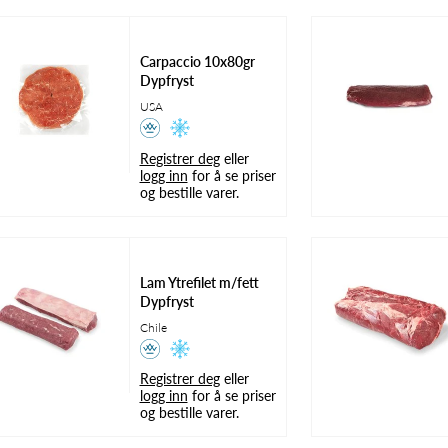
Carpaccio 10x80gr
Dypfryst
USA
Registrer deg
eller
logg inn
for å se priser
og bestille varer.
Lam Ytrefilet m/fett
Dypfryst
Chile
J
o
r
d
b
æ
r
N
o
r
s
k
5
0
0
Stk
e
P
e
Registrer deg
eller
logg inn
for å se priser
g
o
og bestille varer.