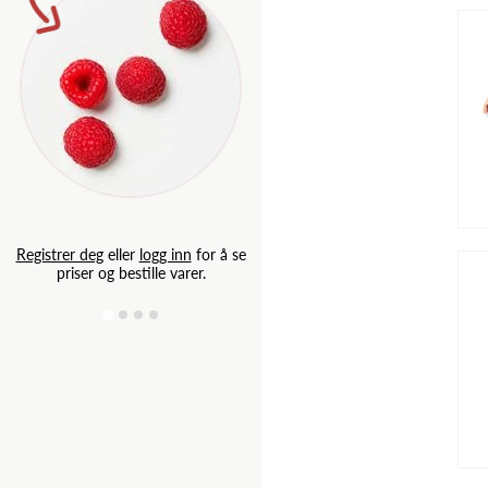
Registrer deg
eller
logg inn
for
priser og bestille varer.
Registrer deg
eller
logg inn
for å se
priser og bestille varer.