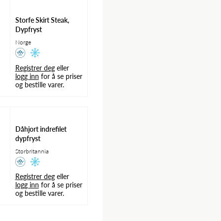
Storfe Skirt Steak,
Dypfryst
Norge
Registrer deg
eller
logg inn
for å se priser
og bestille varer.
Dåhjort indrefilet
dypfryst
Storbritannia
Registrer deg
eller
logg inn
for å se priser
og bestille varer.