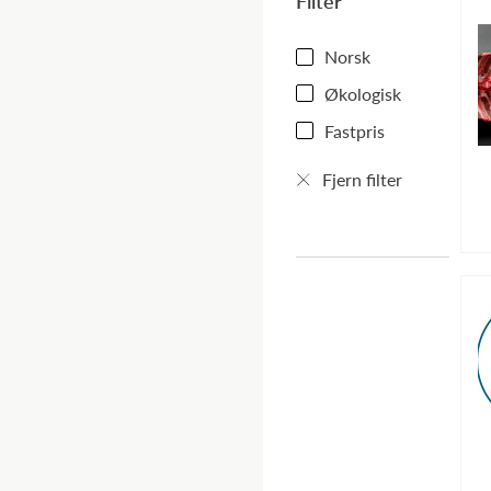
Filtrér
Filter
Norsk
Økologisk
Fastpris
Fjern filter