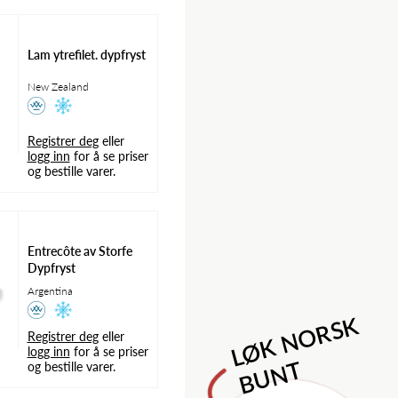
Lam ytrefilet. dypfryst
New Zealand
Registrer deg
eller
logg inn
for å se priser
og bestille varer.
Entrecôte av Storfe
Dypfryst
Argentina
M
l
o
n
i
l
d
e
S
a
p
L
Ø
K
N
O
R
S
K
B
U
N
Registrer deg
eller
logg inn
for å se priser
T
og bestille varer.