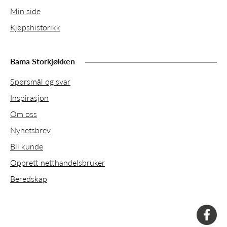
Min side
Kjøpshistorikk
Bama Storkjøkken
Spørsmål og svar
Inspirasjon
Om oss
Nyhetsbrev
Bli kunde
Opprett netthandelsbruker
Beredskap
faceboo