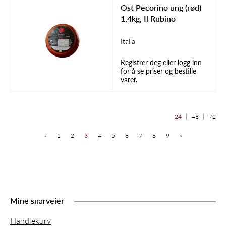
Ost Pecorino ung (rød)
1,4kg, Il Rubino
Italia
Registrer deg
eller
logg inn
for å se priser og bestille
varer.
24
48
72
«
1
2
3
4
5
6
7
8
9
»
Mine snarveier
Handlekurv