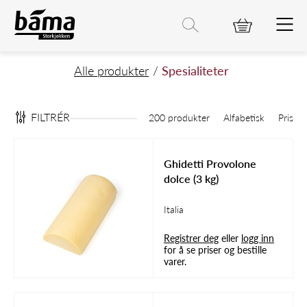
Spesialiteter
Hovedinnhold
Hovedmeny
Søk etter
Søk
Hovedmeny
Alle produkter
Spesialiteter
FILTRÉR
200 produkter
Alfabetisk
Pris
Ghidetti Provolone
dolce (3 kg)
Italia
Registrer deg
eller
logg inn
for å se priser og bestille
varer.