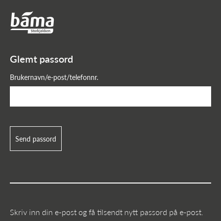
Glemt passord?
Hovedinnhold
Hovedmeny
Glemt passord
Brukernavn/e-post/telefonnr.
Send passord
Skriv inn din e-post og få tilsendt nytt passord på e-post.