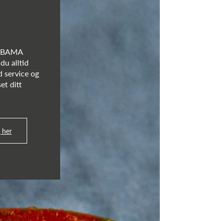
s BAMA
du alltid
d service og
et ditt
 her