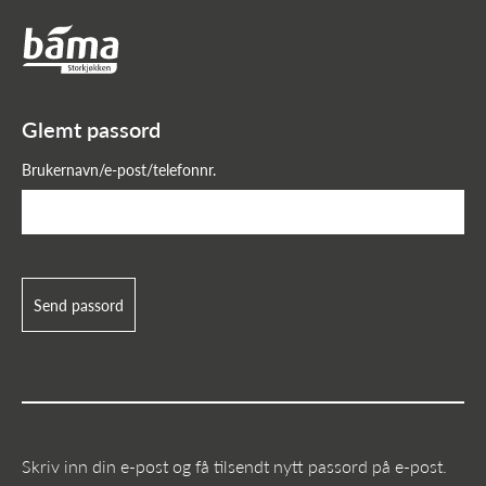
Glemt passord?
Hovedinnhold
Hovedmeny
Glemt passord
Brukernavn/e-post/telefonnr.
Send passord
Skriv inn din e-post og få tilsendt nytt passord på e-post.