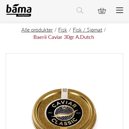
Baerii Caviar 30gr A.Dutch
Hovedinnhold
Hovedmeny
Søk etter
Søk
Hovedmeny
Alle produkter
Fisk
Fisk / Sjømat
Baerii Caviar 30gr A.Dutch