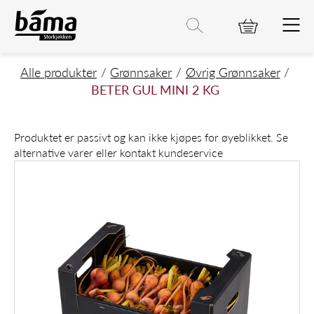
BETER GUL MINI 2 KG
Hovedinnhold
Hovedmeny
Søk etter
Søk
Hovedmeny
Alle produkter
Grønnsaker
Øvrig Grønnsaker
BETER GUL MINI 2 KG
Produktet er passivt og kan ikke kjøpes for øyeblikket. Se
alternative varer eller kontakt kundeservice