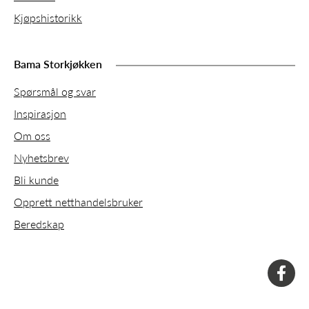
Kjøpshistorikk
Bama Storkjøkken
Spørsmål og svar
Inspirasjon
Om oss
Nyhetsbrev
Bli kunde
Opprett netthandelsbruker
Beredskap
faceboo