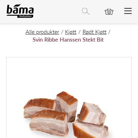
Svin Ribbe Hanssen Stekt Bit
Hovedinnhold
Hovedmeny
Søk etter
Søk
Hovedmeny
Alle produkter
Kjøtt
Rødt Kjøtt
Svin Ribbe Hanssen Stekt Bit