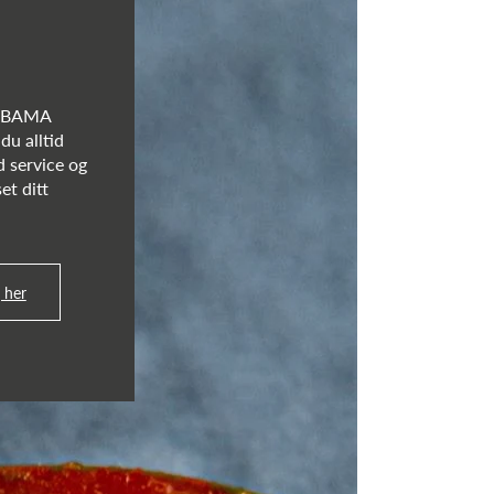
s BAMA
du alltid
d service og
et ditt
 her