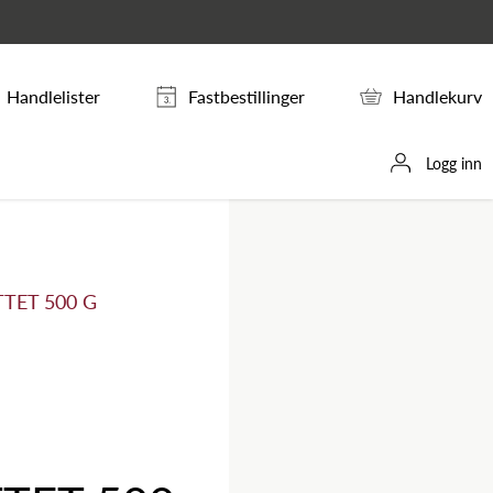
Handlelister
Fastbestillinger
Handlekurv
Logg inn
ET 500 G