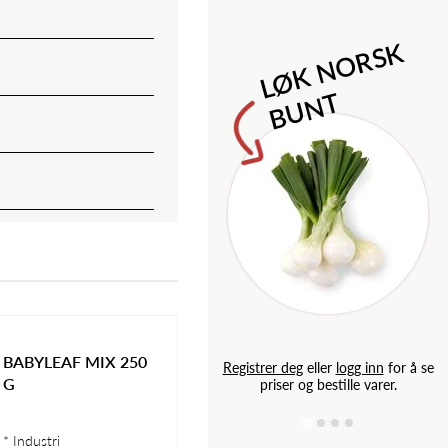
M
l
o
n
i
l
d
e
S
a
p
L
Ø
K
N
O
R
S
K
B
U
N
T
BABYLEAF MIX 250
g inn
for å se
Registrer deg
eller
logg inn
for å se
G
e varer.
priser og bestille varer.
* Industri