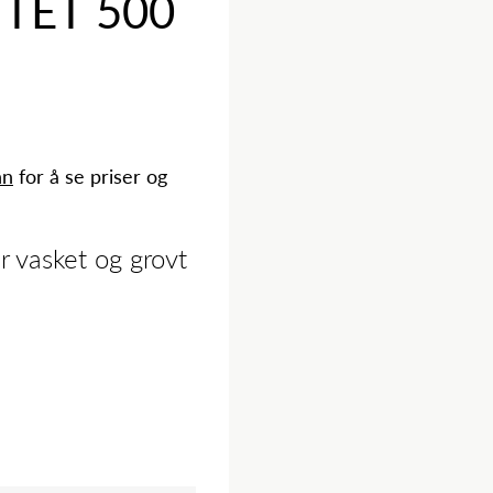
TET 500
nn
for å se priser og
 vasket og grovt