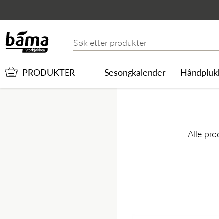
ROMANO GROVKUTTET
Hovedinnhold
Hovedmeny
Søk etter
PRODUKTER
Sesongkalender
Håndpluk
Alle pro
Hovedmeny