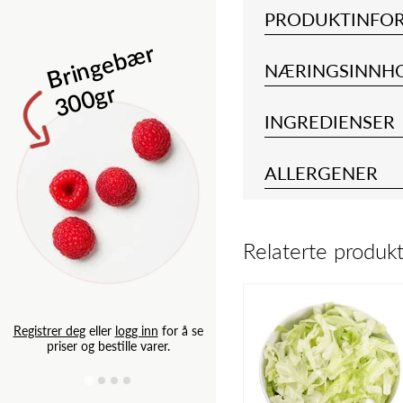
PRODUKTINFO
Isbergsalat 
B
ri
n
g
e
b
æ
r
3
0
0
g
NÆRINGSINNH
r
INGREDIENSER
ALLERGENER
Relaterte produk
Registrer deg
eller
logg inn
for
priser og bestille varer.
Registrer deg
eller
logg inn
for å se
priser og bestille varer.