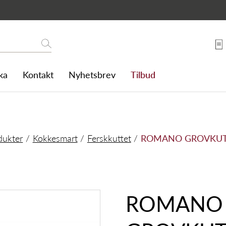
 500 G
Søk
ka
Kontakt
Nyhetsbrev
Tilbud
dukter
Kokkesmart
Ferskkuttet
ROMANO GROVKUTT
ROMANO