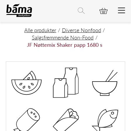
JF Nøttemix Shaker papp 1680 s
Hovedinnhold
Hovedmeny
Søk etter
Søk
Hovedmeny
Alle produkter
Diverse Nonfood
Salgsfremmende Non-Food
JF Nøttemix Shaker papp 1680 s