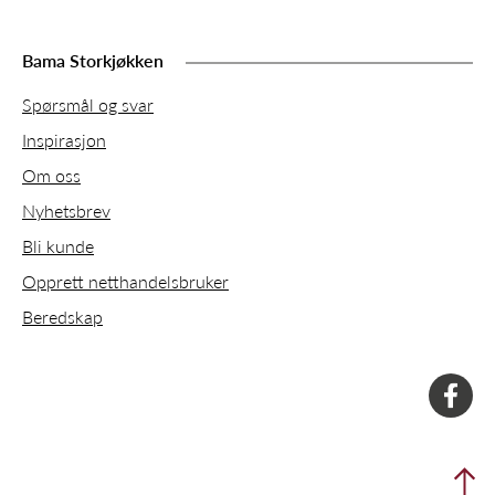
Bama Storkjøkken
Spørsmål og svar
Inspirasjon
Om oss
Nyhetsbrev
Bli kunde
Opprett netthandelsbruker
Beredskap
faceboo