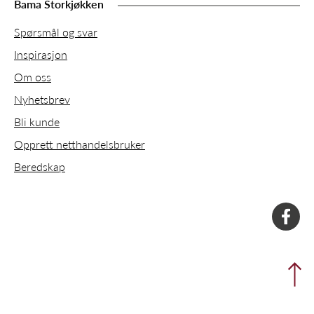
Bama Storkjøkken
Spørsmål og svar
Inspirasjon
Om oss
Nyhetsbrev
Bli kunde
Opprett netthandelsbruker
Beredskap
faceboo