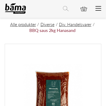
BBQ saus 2kg Hanasand
Hovedinnhold
Hovedmeny
Søk etter
Søk
Hovedmeny
Alle produkter
Diverse
Div. Handelsvarer
BBQ saus 2kg Hanasand