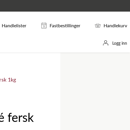
Handlelister
Fastbestillinger
Handlekurv
Logg inn
rsk 1kg
 fersk