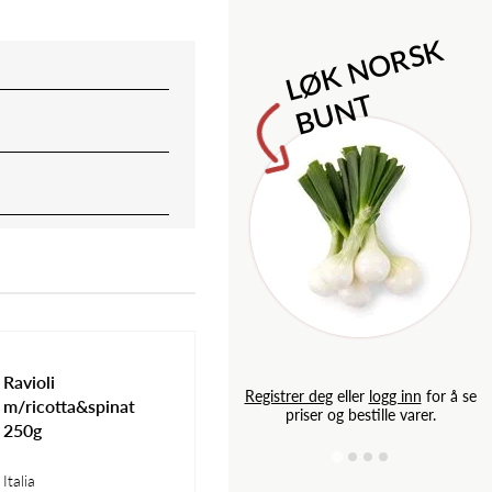
M
l
o
n
i
l
d
e
S
a
p
L
Ø
K
N
O
R
S
K
B
U
N
T
Ravioli
g inn
for å se
Registrer deg
eller
logg inn
for å se
m/ricotta&spinat
e varer.
priser og bestille varer.
250g
Italia