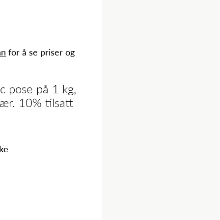
nn
for å se priser og
c pose på 1 kg,
ær. 10% tilsatt
ike