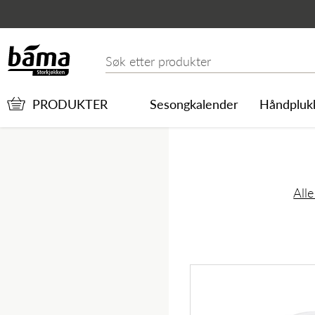
Blåbærpuré fersk 1kg
Hovedinnhold
Hovedmeny
Søk etter
PRODUKTER
Sesongkalender
Håndpluk
All
Hovedmeny