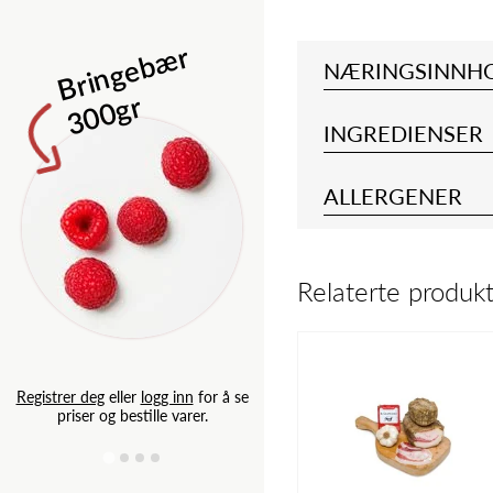
Isbergsalat 
B
ri
n
g
e
b
æ
r
3
0
0
g
NÆRINGSINNH
r
INGREDIENSER
ALLERGENER
Relaterte produk
Registrer deg
eller
logg inn
for
priser og bestille varer.
Registrer deg
eller
logg inn
for å se
priser og bestille varer.