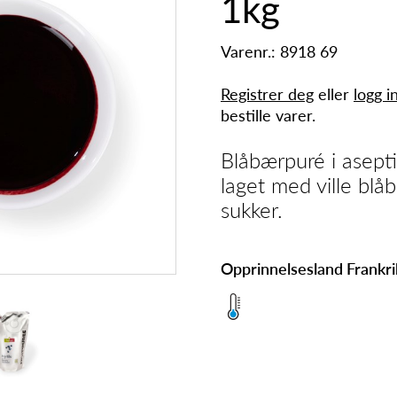
1kg
Varenr.: 8918 69
Registrer deg
eller
logg i
bestille varer.
Blåbærpuré i asepti
laget med ville blåb
sukker.
Opprinnelsesland Frankr