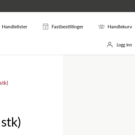
Handlelister
Fastbestillinger
Handlekurv
Logg inn
stk)
 stk)