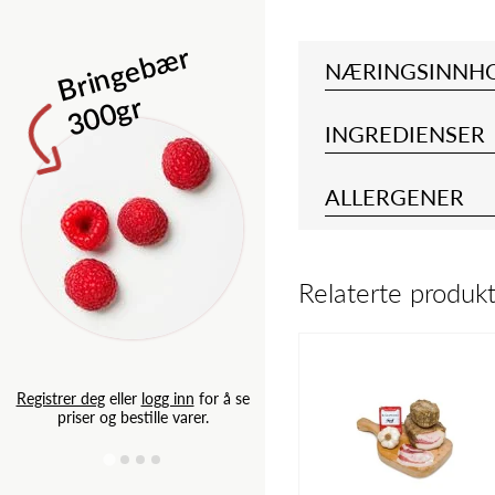
Isbergsalat 
B
ri
n
g
e
b
æ
r
3
0
0
g
NÆRINGSINNH
r
INGREDIENSER
ALLERGENER
Relaterte produk
Registrer deg
eller
logg inn
for
priser og bestille varer.
Registrer deg
eller
logg inn
for å se
priser og bestille varer.