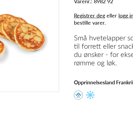
Varenr.: 8982 92
Registrer deg
eller
logg i
bestille varer.
Små hvetelapper so
til forrett eller sn
du ønsker - for eks
rømme og løk.
Opprinnelsesland Frankr