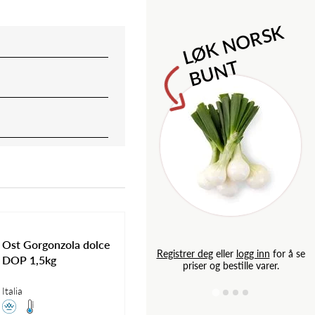
M
l
o
n
i
l
d
e
S
a
p
L
Ø
K
N
O
R
S
K
B
U
N
T
Ost Gorgonzola dolce
g inn
for å se
Registrer deg
eller
logg inn
for å se
DOP 1,5kg
e varer.
priser og bestille varer.
Italia