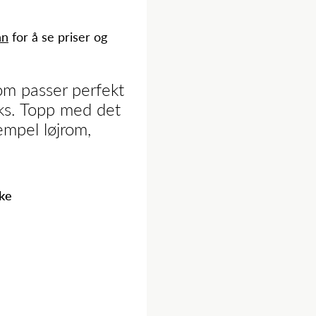
nn
for å se priser og
m passer perfekt
acks. Topp med det
empel løjrom,
ike