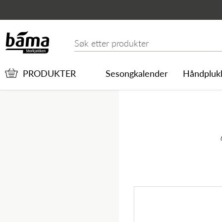
Blinis (192 stk)
Hovedinnhold
Hovedmeny
Søk etter
PRODUKTER
Sesongkalender
Håndpluk
Hovedmeny