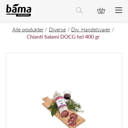
Chianti Salami DOCG hel 400 gr
Hovedinnhold
Hovedmeny
Søk etter
Søk
Hovedmeny
Alle produkter
Diverse
Div. Handelsvarer
Chianti Salami DOCG hel 400 gr