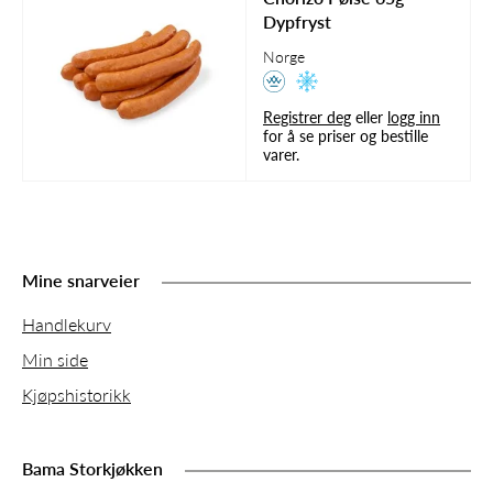
Dypfryst
Norge
Registrer deg
eller
logg inn
for å se priser og bestille
varer.
Mine snarveier
Handlekurv
Min side
Kjøpshistorikk
Bama Storkjøkken