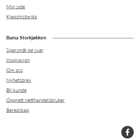
Min side
Kjøpshistorikk
Bama Storkjøkken
Spørsmål og svar
Inspirasjon
Om oss
Nyhetsbrev
Bli kunde
Opprett netthandelsbruker
Beredskap
faceboo