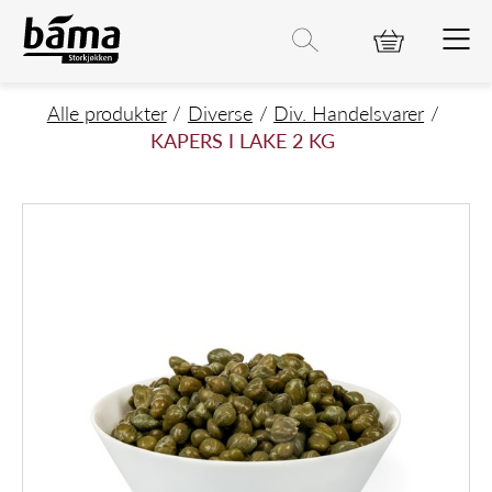
KAPERS I LAKE 2 KG
Hovedinnhold
Hovedmeny
Søk etter
Søk
Hovedmeny
Alle produkter
Diverse
Div. Handelsvarer
KAPERS I LAKE 2 KG