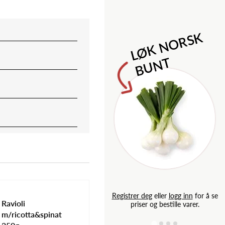
M
l
o
n
i
l
d
e
S
a
p
L
Ø
K
N
O
R
S
K
B
U
N
T
g inn
for å se
Registrer deg
eller
logg inn
for å se
Ravioli
e varer.
priser og bestille varer.
m/ricotta&spinat