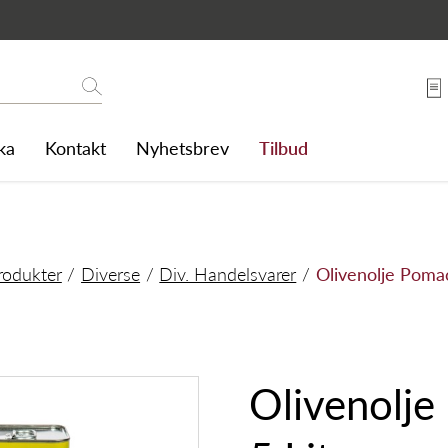
er
Søk
ka
Kontakt
Nyhetsbrev
Tilbud
rodukter
Diverse
Div. Handelsvarer
Olivenolje Pomac
Olivenolj