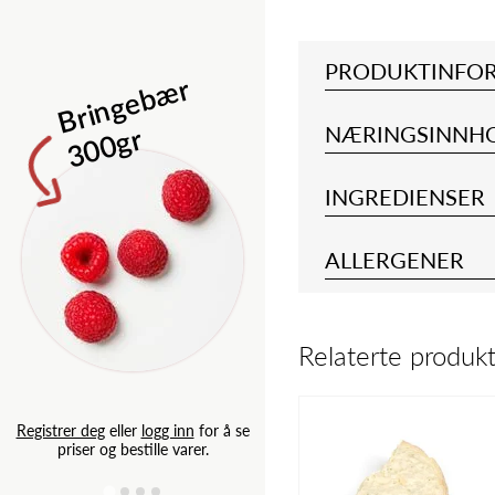
Isbergsalat 
PRODUKTINFO
B
ri
n
g
e
b
æ
r
3
0
0
g
r
NÆRINGSINNH
INGREDIENSER
ALLERGENER
Relaterte produk
Registrer deg
eller
logg inn
for
priser og bestille varer.
Registrer deg
eller
logg inn
for å se
priser og bestille varer.