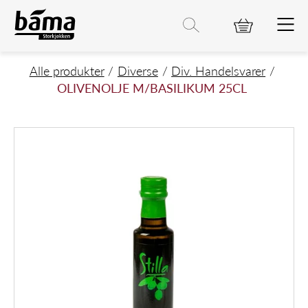
OLIVENOLJE M/BASILIKUM 25CL
Hovedinnhold
Hovedmeny
Søk etter
Søk
Hovedmeny
Alle produkter
Diverse
Div. Handelsvarer
OLIVENOLJE M/BASILIKUM 25CL