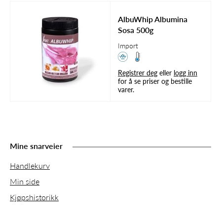
AlbuWhip Albumina
Sosa 500g
Import
Registrer deg
eller
logg inn
for å se priser og bestille
varer.
Mine snarveier
Handlekurv
Min side
Kjøpshistorikk