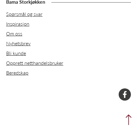
Bama Storkjøkken
Spørsmål og svar
Inspirasjon
Om oss
Nyhetsbrev
Bli kunde
Opprett netthandelsbruker
Beredskap
faceboo