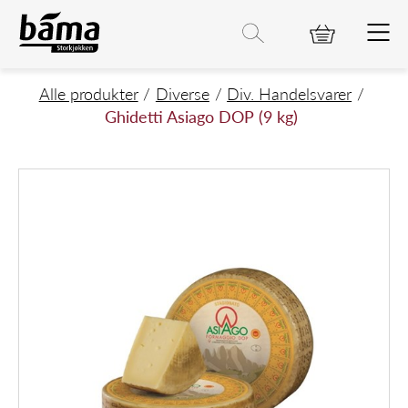
Ghidetti Asiago DOP (9 kg)
Hovedinnhold
Hovedmeny
Søk etter
Søk
Hovedmeny
Alle produkter
Diverse
Div. Handelsvarer
Ghidetti Asiago DOP (9 kg)