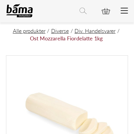
Ost Mozzarella Fiordelatte 1kg
Hovedinnhold
Hovedmeny
Søk etter
Søk
Hovedmeny
Alle produkter
Diverse
Div. Handelsvarer
Ost Mozzarella Fiordelatte 1kg