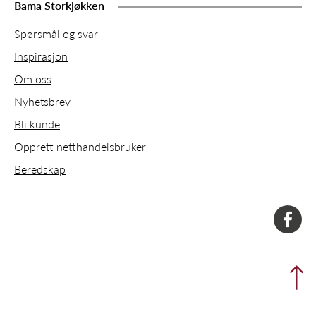
Bama Storkjøkken
Spørsmål og svar
Inspirasjon
Om oss
Nyhetsbrev
Bli kunde
Opprett netthandelsbruker
Beredskap
faceboo