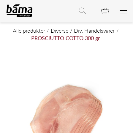
PROSCIUTTO COTTO 300 gr
Hovedinnhold
Hovedmeny
Søk etter
Søk
Hovedmeny
Alle produkter
Diverse
Div. Handelsvarer
PROSCIUTTO COTTO 300 gr