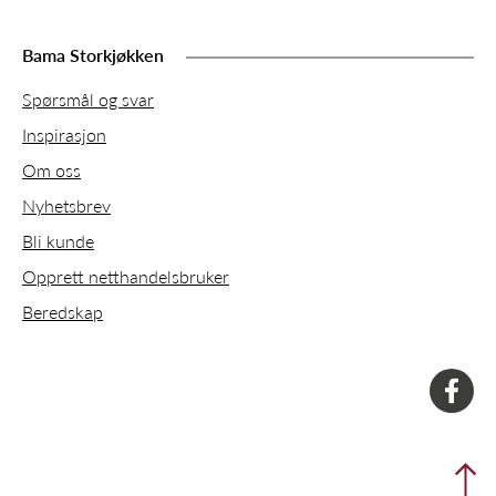
Bama Storkjøkken
Spørsmål og svar
Inspirasjon
Om oss
Nyhetsbrev
Bli kunde
Opprett netthandelsbruker
Beredskap
faceboo