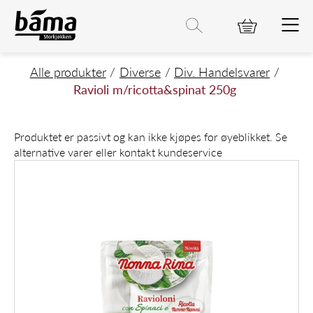
Ravioli m/ricotta&spinat 250g
Hovedinnhold
Hovedmeny
Søk etter
Søk
Hovedmeny
Alle produkter
Diverse
Div. Handelsvarer
Ravioli m/ricotta&spinat 250g
Produktet er passivt og kan ikke kjøpes for øyeblikket. Se
alternative varer eller kontakt kundeservice