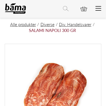
SALAMI NAPOLI 300 GR
Hovedinnhold
Hovedmeny
Søk etter
Søk
Hovedmeny
Alle produkter
Diverse
Div. Handelsvarer
SALAMI NAPOLI 300 GR