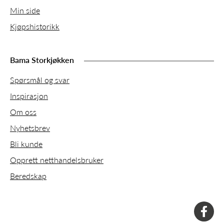
Min side
Kjøpshistorikk
Bama Storkjøkken
Spørsmål og svar
Inspirasjon
Om oss
Nyhetsbrev
Bli kunde
Opprett netthandelsbruker
Beredskap
faceboo