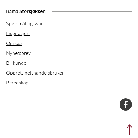
Bama Storkjøkken
Spørsmål og svar
Inspirasjon
Om oss
Nyhetsbrev
Bli kunde
Opprett netthandelsbruker
Beredskap
faceboo