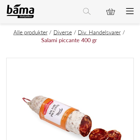
Salami piccante 400 gr
Hovedinnhold
Hovedmeny
Søk etter
Søk
Hovedmeny
Alle produkter
Diverse
Div. Handelsvarer
Salami piccante 400 gr