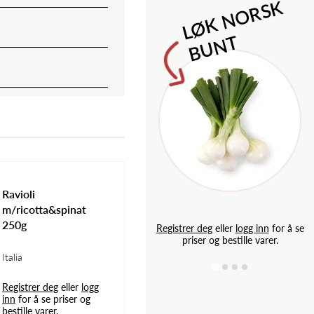
M
l
o
n
i
l
d
e
S
a
p
L
Ø
K
N
O
R
S
K
B
U
N
T
Ravioli
m/ricotta&spinat
250g
g inn
for å se
Registrer deg
eller
logg inn
for å se
e varer.
priser og bestille varer.
Italia
Registrer deg
eller
logg
inn
for å se priser og
bestille varer.