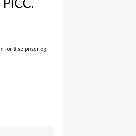
 PICC.
nn
for å se priser og