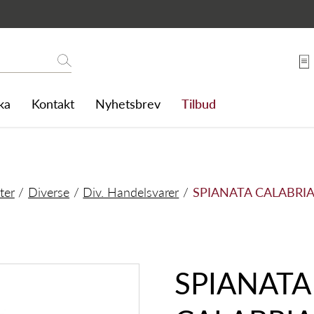
CC. 300 GR
Søk
ka
Kontakt
Nyhetsbrev
Tilbud
ter
Diverse
Div. Handelsvarer
SPIANATA CALABRIA 
SPIANATA