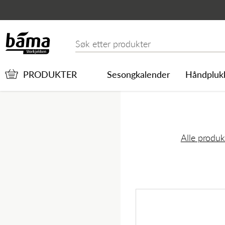
SPIANATA CALABRIA PI
Hovedinnhold
Hovedmeny
Søk etter
PRODUKTER
Sesongkalender
Håndpluk
Alle produk
Hovedmeny