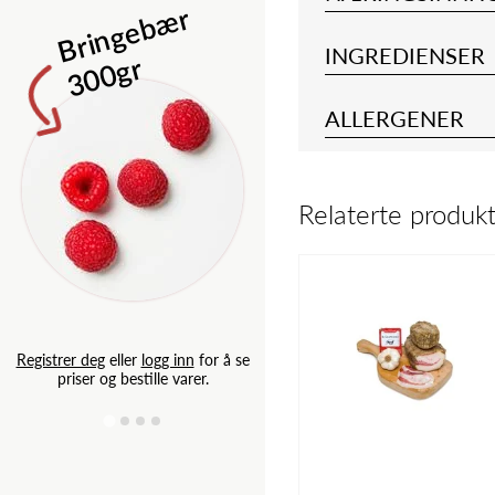
Isbergsalat 
B
ri
n
g
e
b
æ
r
3
0
0
g
INGREDIENSER
r
ALLERGENER
Relaterte produk
Registrer deg
eller
logg inn
for
priser og bestille varer.
Registrer deg
eller
logg inn
for å se
priser og bestille varer.