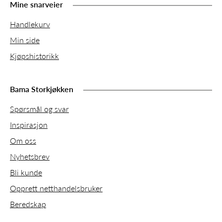
Mine snarveier
Handlekurv
Min side
Kjøpshistorikk
Bama Storkjøkken
Spørsmål og svar
Inspirasjon
Om oss
Nyhetsbrev
Bli kunde
Opprett netthandelsbruker
Beredskap