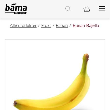
Banan Bajella
Hovedinnhold
Hovedmeny
Søk etter
Søk
Hovedmeny
Alle produkter
Frukt
Banan
Banan Bajella