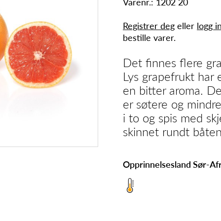
Varenr.: 1202 20
Registrer deg
eller
logg i
bestille varer.
Det finnes flere gr
Lys grapefrukt har
en bitter aroma. De
er søtere og mindre
i to og spis med skje
skinnet rundt båten
Opprinnelsesland Sør-Afr