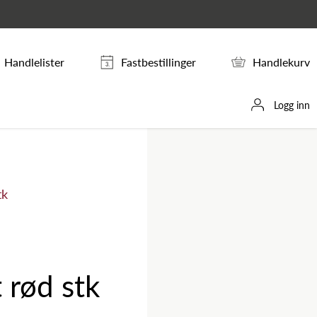
Handlelister
Fastbestillinger
Handlekurv
Logg inn
tk
 rød stk