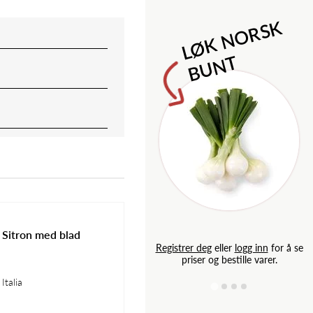
M
l
o
n
i
l
d
e
S
a
p
L
Ø
K
N
O
R
S
K
B
U
N
T
Sitron med blad
g inn
for å se
Registrer deg
eller
logg inn
for å se
e varer.
priser og bestille varer.
Italia