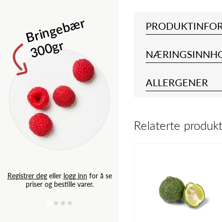
Isbergsalat 
B
ri
n
g
e
b
æ
r
3
0
0
g
PRODUKTINFO
r
NÆRINGSINNH
ALLERGENER
Relaterte produk
Registrer deg
eller
logg inn
for
priser og bestille varer.
Registrer deg
eller
logg inn
for å se
priser og bestille varer.