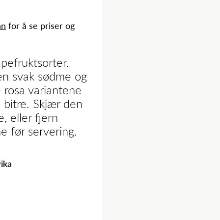
nn
for å se priser og
apefruktsorter.
 en svak sødme og
 rosa variantene
 bitre. Skjær den
, eller fjern
e før servering.
ika