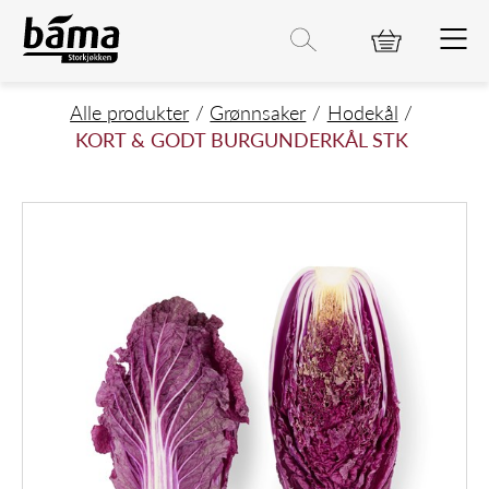
KORT & GODT BURGUNDERKÅL S
Hovedinnhold
Hovedmeny
Søk etter
Søk
Hovedmeny
Alle produkter
Grønnsaker
Hodekål
KORT & GODT BURGUNDERKÅL STK