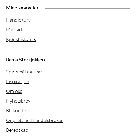
Mine snarveier
Handlekurv
Min side
Kjøpshistorikk
Bama Storkjøkken
Spørsmål og svar
Inspirasjon
Om oss
Nyhetsbrev
Bli kunde
Opprett netthandelsbruker
Beredskap