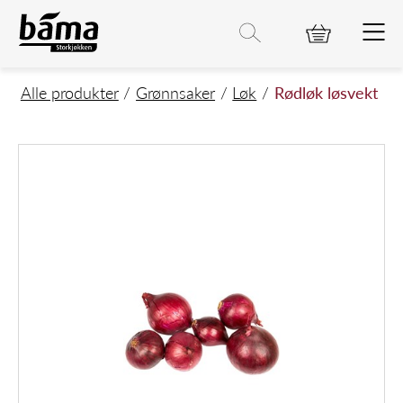
Rødløk løsvekt
Hovedinnhold
Hovedmeny
Søk etter
Søk
Hovedmeny
Alle produkter
Grønnsaker
Løk
Rødløk løsvekt