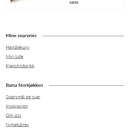
varer.
Mine snarveier
Handlekurv
Min side
Kjøpshistorikk
Bama Storkjøkken
Spørsmål og svar
Inspirasjon
Om oss
Nyhetsbrev