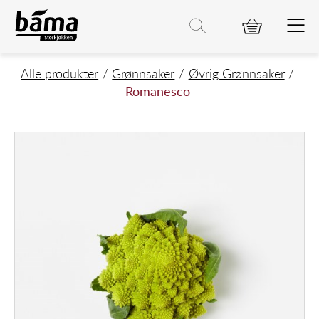
Romanesco
Hovedinnhold
Hovedmeny
Søk etter
Søk
Hovedmeny
Alle produkter
Grønnsaker
Øvrig Grønnsaker
Romanesco