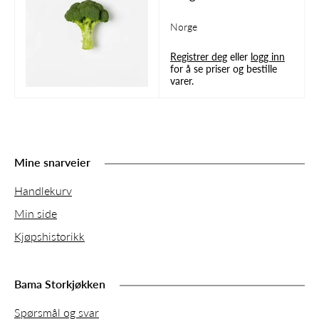
Norge
Registrer deg
eller
logg inn
for å se priser og bestille
varer.
Mine snarveier
Handlekurv
Min side
Kjøpshistorikk
Bama Storkjøkken
Spørsmål og svar