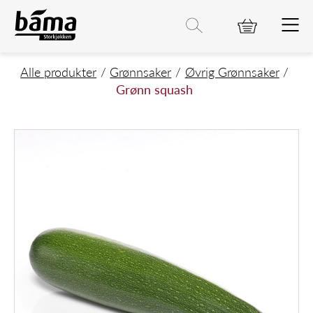
Grønn squash
Hovedinnhold
Hovedmeny
Søk etter
Søk
Hovedmeny
Alle produkter
Grønnsaker
Øvrig Grønnsaker
Grønn squash