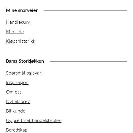
Mine snarveier
Handlekurv
Min side
Kjøpshistorikk
Bama Storkjøkken
Spørsmål og svar
Inspirasjon
Om oss
Nyhetsbrev
Bli kunde
Opprett netthandelsbruker
Beredskap