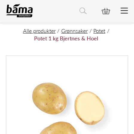
Potet 1 kg Bjertnes & Hoel
Hovedinnhold
Hovedmeny
Søk etter
Søk
Hovedmeny
Alle produkter
Grønnsaker
Potet
Potet 1 kg Bjertnes & Hoel