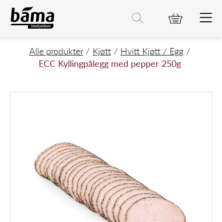
ECC Kyllingpålegg med pepper 250
Hovedinnhold
Hovedmeny
Søk etter
Søk
Hovedmeny
Alle produkter
Kjøtt
Hvitt Kjøtt / Egg
ECC Kyllingpålegg med pepper 250g