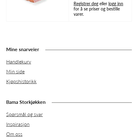
Registrer deg
eller
logg inn
for å se priser og bestille
varer.
Mine snarveier
Handlekurv
Min side
Kjøpshistorikk
Bama Storkjøkken
Spørsmål og svar
Inspirasjon
Om oss