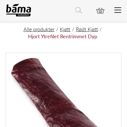
Hjort Ytrefilet Rentrimmet Dyp
Hovedinnhold
Hovedmeny
Søk etter
Søk
Hovedmeny
Alle produkter
Kjøtt
Rødt Kjøtt
Hjort Ytrefilet Rentrimmet Dyp