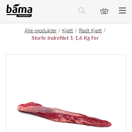
Storfe Indrefilet 1-1,6 Kg Fer
Hovedinnhold
Hovedmeny
Søk etter
Søk
Hovedmeny
Alle produkter
Kjøtt
Rødt Kjøtt
Storfe Indrefilet 1-1,6 Kg Fer