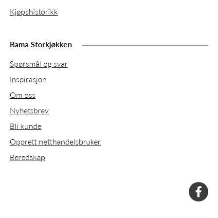
Kjøpshistorikk
Bama Storkjøkken
Spørsmål og svar
Inspirasjon
Om oss
Nyhetsbrev
Bli kunde
Opprett netthandelsbruker
Beredskap
faceboo