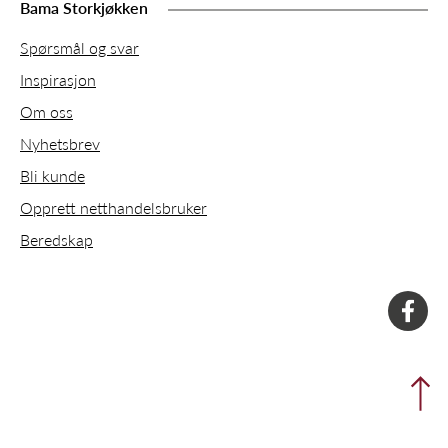
Bama Storkjøkken
Spørsmål og svar
Inspirasjon
Om oss
Nyhetsbrev
Bli kunde
Opprett netthandelsbruker
Beredskap
faceboo