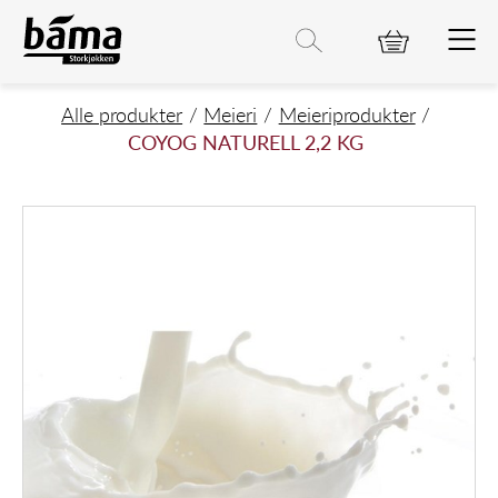
COYOG NATURELL 2,2 KG
Hovedinnhold
Hovedmeny
Søk etter
Søk
Hovedmeny
Alle produkter
Meieri
Meieriprodukter
COYOG NATURELL 2,2 KG