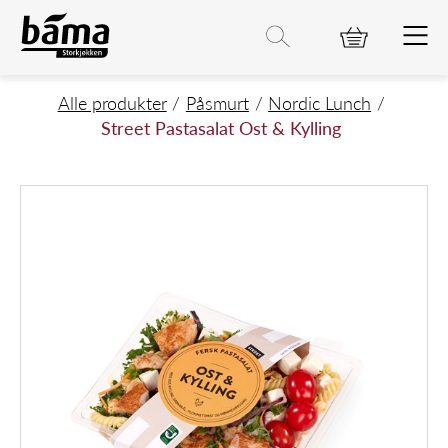
Street Pastasalat Ost & Kylling
Hovedinnhold
Hovedmeny
Søk etter
Søk
Hovedmeny
Alle produkter
Påsmurt
Nordic Lunch
Street Pastasalat Ost & Kylling