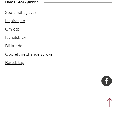
Bama Storkjøkken
Spørsmål og svar
Inspirasjon
Om oss
Nyhetsbrev
Bli kunde
Opprett netthandelsbruker
Beredskap
faceboo