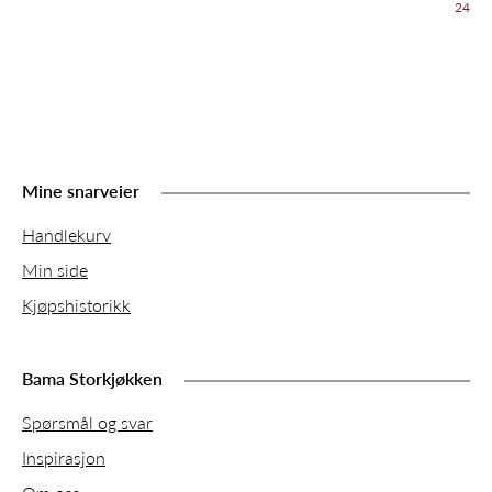
24
Mine snarveier
Handlekurv
Min side
Kjøpshistorikk
Bama Storkjøkken
Spørsmål og svar
Inspirasjon