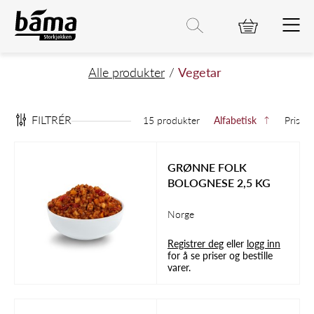
Vegetar
Hovedinnhold
Hovedmeny
Søk etter
Søk
Hovedmeny
Alle produkter
Vegetar
FILTRÉR
15 produkter
Alfabetisk
Pris
GRØNNE FOLK
BOLOGNESE 2,5 KG
Norge
Registrer deg
eller
logg inn
for å se priser og bestille
varer.