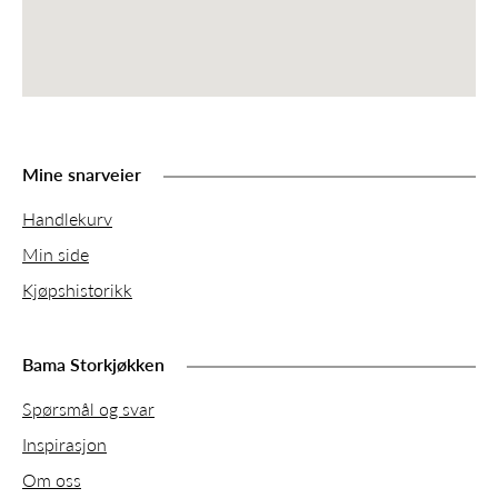
Mine snarveier
Handlekurv
Min side
Kjøpshistorikk
Bama Storkjøkken
Spørsmål og svar
Inspirasjon
Om oss