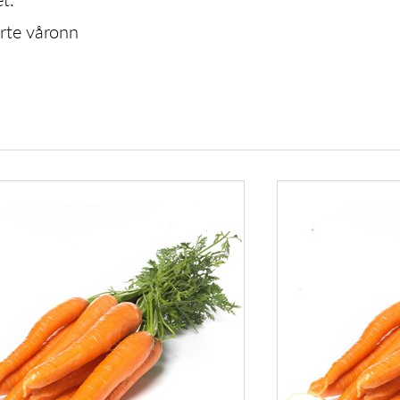
arte våronn
GULROT
G
BUNT
N
POSE