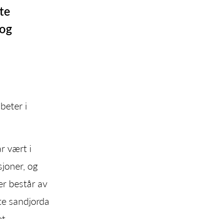
te
 og
beter i
r vært i
sjoner, og
er består av
te sandjorda
t.