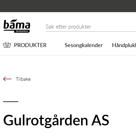
Gulrotgården AS
Hovedinnhold
Hovedmeny
Søk etter
PRODUKTER
Sesongkalender
Håndpluk
Tilbake
Gulrotgården AS