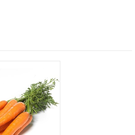
ULROT
ORSK
BUNT