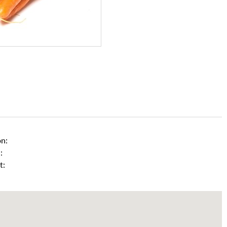
on:
:
t: