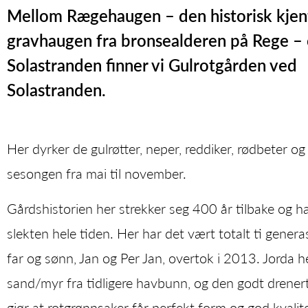
Mellom Rægehaugen – den historisk kjen
gravhaugen fra bronsealderen på Rege –
Solastranden finner vi Gulrotgården ved
Solastranden.
Her dyrker de gulrøtter, neper, reddiker, rødbeter og 
sesongen fra mai til november.
Gårdshistorien her strekker seg 400 år tilbake og ha
slekten hele tiden. Her har det vært totalt ti genera
far og sønn, Jan og Per Jan, overtok i 2013. Jorda h
sand/myr fra tidligere havbunn, og den godt drener
gjør at rotgrønnsaker får perfekt form og god kvalite