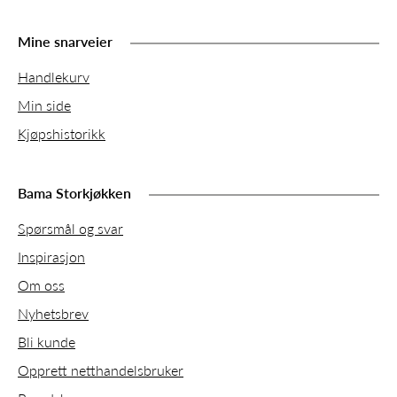
Mine snarveier
Handlekurv
Min side
Kjøpshistorikk
Bama Storkjøkken
Spørsmål og svar
Inspirasjon
Om oss
Nyhetsbrev
Bli kunde
Opprett netthandelsbruker