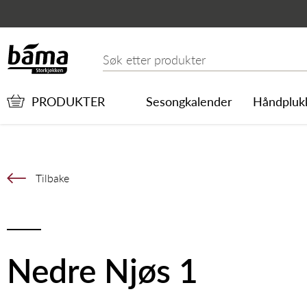
Nedre Njøs 1
Hovedinnhold
Hovedmeny
Søk etter
PRODUKTER
Sesongkalender
Håndpluk
Tilbake
Nedre Njøs 1