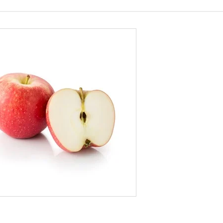
EPLE RØD
AROMA