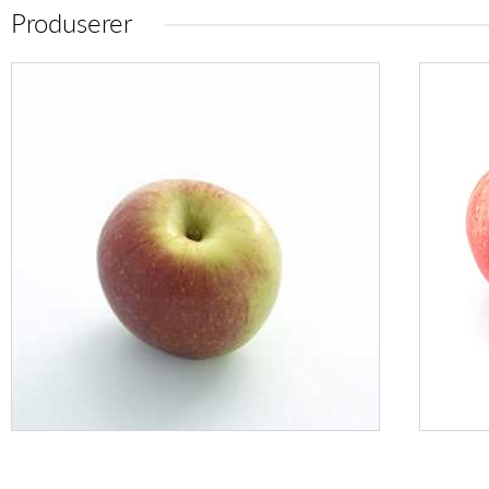
Produserer
Eple Rød
Aroma
70/+