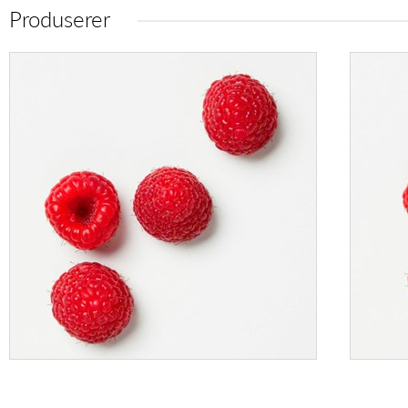
Produserer
BRINGEBÆR
N. 125gr