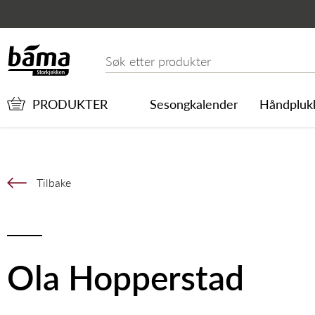
Ola Hopperstad
Hovedinnhold
Hovedmeny
Søk etter
PRODUKTER
Sesongkalender
Håndpluk
Tilbake
Ola Hopperstad