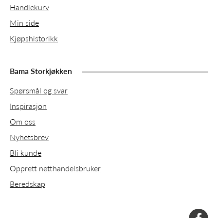
Handlekurv
Min side
Kjøpshistorikk
Bama Storkjøkken
Spørsmål og svar
Inspirasjon
Om oss
Nyhetsbrev
Bli kunde
Opprett netthandelsbruker
Beredskap
faceboo