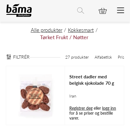
Tørket Frukt / Nøtter
Hovedinnhold
Hovedmeny
Søk etter
Søk
Hovedmeny
Alle produkter
Kokkesmart
Tørket Frukt / Nøtter
FILTRÉR
27 produkter
Alfabetisk
Pris
Street dadler med
belgisk sjokolade 70 g
Iran
Registrer deg
eller
logg inn
for å se priser og bestille
varer.