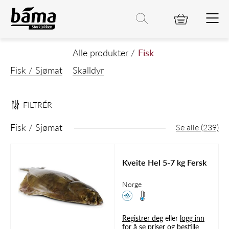
Fisk
Hovedinnhold
Hovedmeny
Søk etter
Søk
Hovedmeny
Alle produkter
Fisk
Fisk / Sjømat
Skalldyr
FILTRÉR
Fisk / Sjømat
Se alle (239)
Kveite Hel 5-7 kg Fersk
Norge
Registrer deg
eller
logg inn
for å se priser og bestille