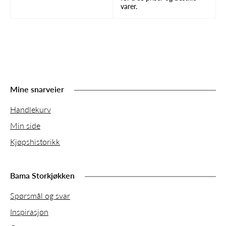
varer.
Mine snarveier
Handlekurv
Min side
Kjøpshistorikk
Bama Storkjøkken
Spørsmål og svar
Inspirasjon