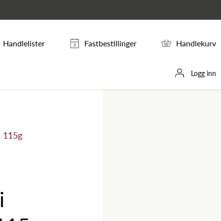
Handlelister
Fastbestillinger
Handlekurv
Logg inn
e 115g
i