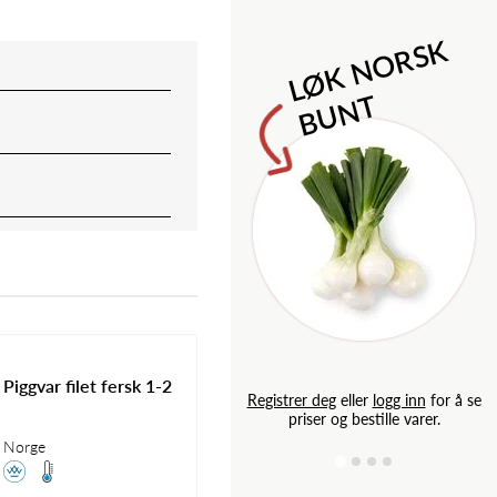
M
l
o
n
i
l
d
e
S
a
p
L
Ø
K
N
O
R
S
K
B
U
N
T
Piggvar filet fersk 1-2
g inn
for å se
Registrer deg
eller
logg inn
for å se
e varer.
priser og bestille varer.
Norge