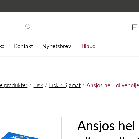
15g
Søk
ka
Kontakt
Nyhetsbrev
Tilbud
le produkter
Fisk
Fisk / Sjømat
Ansjos hel i olivenolj
Ansjos hel 