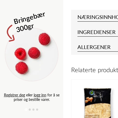
Isbergsalat 
B
ri
n
g
e
b
æ
r
3
0
0
g
NÆRINGSINNH
r
INGREDIENSER
ALLERGENER
Relaterte produk
Registrer deg
eller
logg inn
for
priser og bestille varer.
Registrer deg
eller
logg inn
for å se
priser og bestille varer.