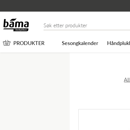
Ansjos hel i olivenolje 1
Hovedinnhold
Hovedmeny
Søk etter
PRODUKTER
Sesongkalender
Håndpluk
Al
Hovedmeny