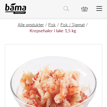
Krepsehaler i lake 1,5 kg
Hovedinnhold
Hovedmeny
Søk etter
Søk
Hovedmeny
Alle produkter
Fisk
Fisk / Sjømat
Krepsehaler i lake 1,5 kg