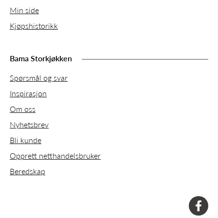
Min side
Kjøpshistorikk
Bama Storkjøkken
Spørsmål og svar
Inspirasjon
Om oss
Nyhetsbrev
Bli kunde
Opprett netthandelsbruker
Beredskap
faceboo