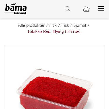
Tobikko Red, Flying fish roe,
Hovedinnhold
Hovedmeny
Søk etter
Søk
Hovedmeny
Alle produkter
Fisk
Fisk / Sjømat
Tobikko Red, Flying fish roe,