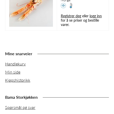
Registrer deg
eller
logg inn
for å se priser og bestille
varer.
Mine snarveier
Handlekurv
Min side
Kjøpshistorikk
Bama Storkjøkken
Spørsmål og svar