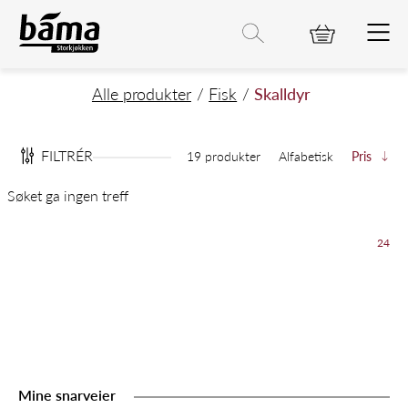
Skalldyr
Hovedinnhold
Hovedmeny
Søk etter
Søk
Hovedmeny
Alle produkter
Fisk
Skalldyr
FILTRÉR
19 produkter
Alfabetisk
Pris
Søket ga ingen treff
24
Mine snarveier