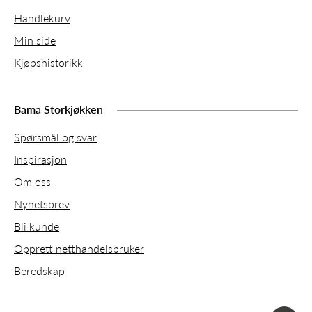
Handlekurv
Min side
Kjøpshistorikk
Bama Storkjøkken
Spørsmål og svar
Inspirasjon
Om oss
Nyhetsbrev
Bli kunde
Opprett netthandelsbruker
Beredskap
faceboo