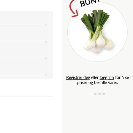
T
g inn
for å se
Registrer deg
eller
logg inn
for å se
e varer.
priser og bestille varer.