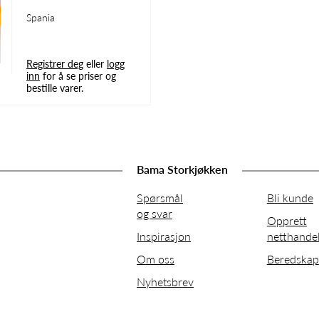
Spania
Registrer deg
eller
logg
inn
for å se priser og
bestille varer.
Bama Storkjøkken
Spørsmål
Bli kunde
og svar
Opprett
Inspirasjon
netthande
Om oss
Beredskap
Nyhetsbrev