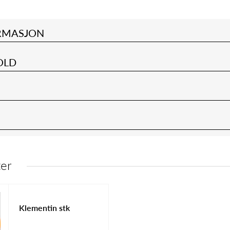
g
o
RMASJON
OLD
 å se
Registrer deg
eller
logg inn
for å se
Registrer deg
eller
log
priser og bestille varer.
priser og bestill
ter
Klementin stk