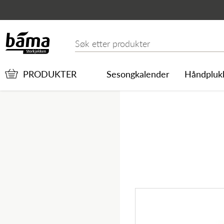
Klementin kg
Hovedinnhold
Hovedmeny
Søk etter
PRODUKTER
Sesongkalender
Håndpluk
Hovedmeny