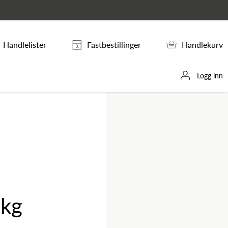
Handlelister
Fastbestillinger
Handlekurv
Logg inn
 kg