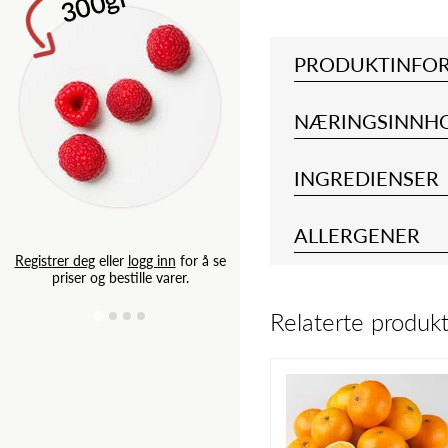
r
PRODUKTINFO
NÆRINGSINNH
INGREDIENSER
Registrer deg
eller
logg inn
for
ALLERGENER
priser og bestille varer.
Registrer deg
eller
logg inn
for å se
priser og bestille varer.
Relaterte produk