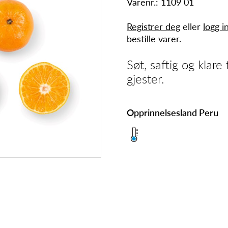
Varenr.: 1109 01
Registrer deg
eller
logg i
bestille varer.
Søt, saftig og klare 
gjester.
Opprinnelsesland Peru
J
o
r
d
b
æ
r
N
o
r
s
k
5
0
0
Stk
e
P
e